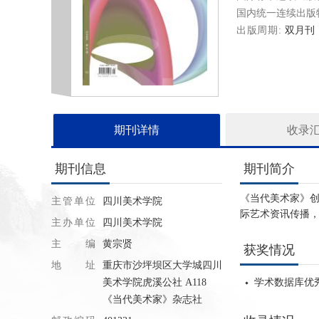
国内统一连续出版
出版周期
双月刊
期刊详情
收录
期刊信息
期刊简介
《当代美术家》创
主管单位
四川美术学院
际艺术资讯传播
主办单位
四川美术学院
主编
黄宗贤
获奖情况
地址
重庆市沙坪坝区大学城四川
美术学院虎溪公社 A118
学术数据库优
《当代美术家》杂志社