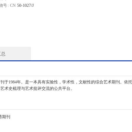
物号
50-1027/J
汇总
刊于1984年。是一本具有实验性，学术性，文献性的综合艺术期刊。依
，艺术史梳理与艺术批评交流的公共平台。
秀期刊