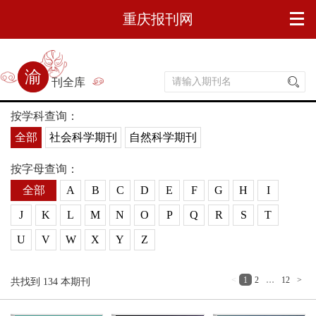
重庆报刊网
渝刊全库
按学科查询：
全部
社会科学期刊
自然科学期刊
按字母查询：
全部
A
B
C
D
E
F
G
H
I
J
K
L
M
N
O
P
Q
R
S
T
U
V
W
X
Y
Z
<
1
2
…
12
>
共找到
134
本期刊