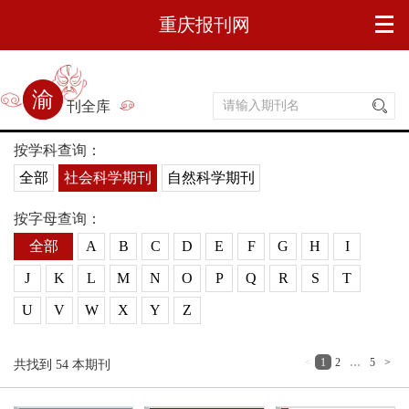
重庆报刊网
渝刊全库
按学科查询：
全部
社会科学期刊
自然科学期刊
按字母查询：
全部
A
B
C
D
E
F
G
H
I
J
K
L
M
N
O
P
Q
R
S
T
U
V
W
X
Y
Z
<
1
2
…
5
>
共找到
54
本期刊